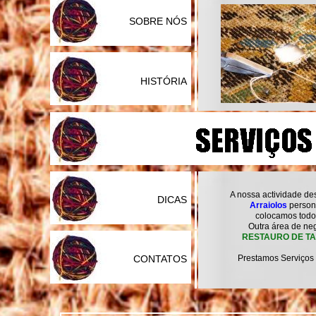
SOBRE NÓS
HISTÓRIA
A nossa actividade des
DICAS
Arraiolos
persona
colocamos todo
Outra área de neg
RESTAURO DE T
Prestamos Serviços
CONTATOS